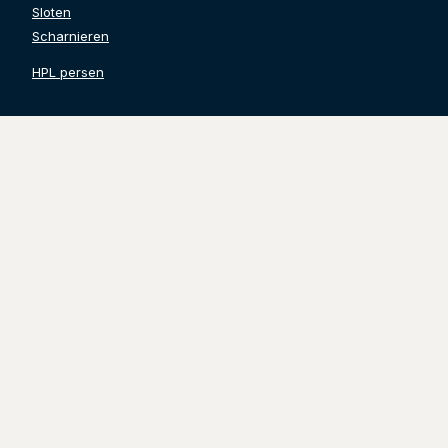
Sloten
Scharnieren
HPL persen
Contact gegevens
Grinwis Totaal Deuren B.V.
Watertoren 24
3247 CL Dirksland
Tel. 0187-499532
info@grinwistotaaldeuren.nl
KVK:
71248846
BTW:
NL858636360B01
Volg ons
@grinwistotaaldeuren
Grinwis Totaal Deuren B.V.