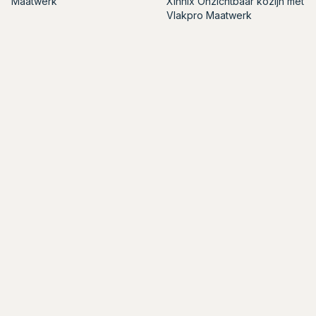
Maatwerk
Xinnix Onzichtbaar kozijn met
Vlakpro Maatwerk