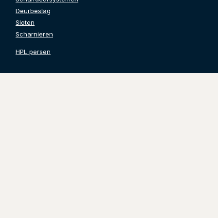
Deurbeslag
Sloten
Scharnieren
HPL persen
Contact gegevens
Grinwis Totaal Deuren B.V.
Watertoren 24
3247 CL Dirksland
Tel. 0187-499532
info@grinwistotaaldeuren.nl
KVK:
71248846
BTW:
NL858636360B01
Volg ons