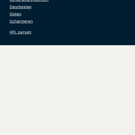
Deurbeslag
Sloten
Scharnieren
HPL persen
Contact gegevens
Grinwis Totaal Deuren B.V.
Watertoren 24
3247 CL Dirksland
Tel. 0187-499532
info@grinwistotaaldeuren.nl
KVK:
71248846
BTW:
NL858636360B01
Volg ons