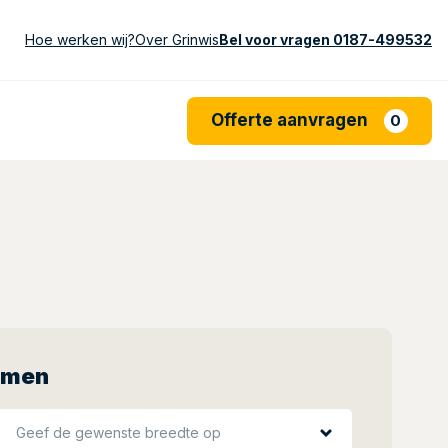
Hoe werken wij?
Over Grinwis
Bel voor vragen 0187-499532
Offerte aanvragen
0
samen
Geef de gewenste breedte op