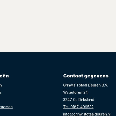
ieën
Contact gegevens
n
Grinwis Totaal Deuren B.V.
n
Watertoren 24
3247 CL Dirksland
ystemen
Tel. 0187-499532
info@grinwistotaaldeuren.nl