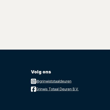
Volg ons
@grinwistotaaldeuren
Grinwis Totaal Deuren B.V.