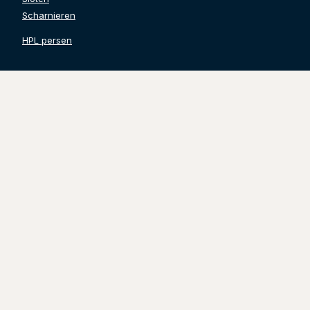
Scharnieren
HPL persen
Contact gegevens
Grinwis Totaal Deuren B.V.
Watertoren 24
3247 CL Dirksland
Tel. 0187-499532
info@grinwistotaaldeuren.nl
KVK:
71248846
BTW:
NL858636360B01
Volg ons
@grinwistotaaldeuren
Grinwis Totaal Deuren B.V.