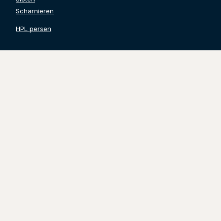
Scharnieren
HPL persen
Contact gegevens
Grinwis Totaal Deuren B.V.
Watertoren 24
3247 CL Dirksland
Tel. 0187-499532
info@grinwistotaaldeuren.nl
KVK:
71248846
BTW:
NL858636360B01
Volg ons
@grinwistotaaldeuren
Grinwis Totaal Deuren B.V.